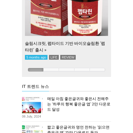
슬림시크릿, 펩타이드 기반 바이오슬림환 ‘펩
현관중문 브
타린’ 출시 »
적용으로 앞
이중문 출시 
5 months ago
LIFE
REVIEW
2 years ago
IT 트렌드 뉴스
매일 아침 좋은글귀와 좋은시 전해주
는 ‘하루의 행복 좋은글 앱’ 2만 다운로
드 달성
06 July, 2024
짧고 좋은글귀와 명언 전하는 ‘읽으면
좋은글 앱’ 15만 다운로드 돌파