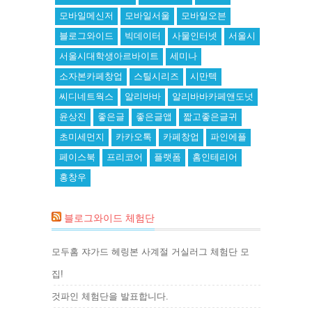
모바일메신저
모바일서울
모바일오븐
블로그와이드
빅데이터
사물인터넷
서울시
서울시대학생아르바이트
세미나
소자본카페창업
스틸시리즈
시만텍
씨디네트웍스
알리바바
알리바바카페앤도넛
윤상진
좋은글
좋은글앱
짧고좋은글귀
초미세먼지
카카오톡
카페창업
파인에플
페이스북
프리코어
플랫폼
홈인테리어
홍창우
블로그와이드 체험단
모두홈 쟈가드 헤링본 사계절 거실러그 체험단 모
집!
것파인 체험단을 발표합니다.