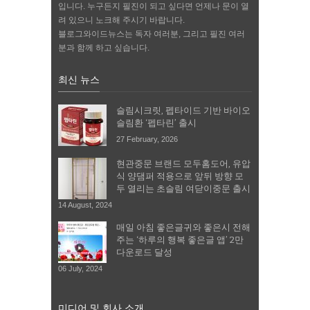
입니다. 누구든지 필진이 되고 싶다면 언제나 문이 열
려 있으니 노크해 주시기 바랍니다.
블로그와이드뉴스는 독자 여러분, 그리고 필진 여러
분과 함께 하고 싶습니다.
최신 뉴스
슬림시크릿, 펩타이드 기반 바이오
슬림환 ‘펩타린’ 출시
27 February, 2026
현관중문 브랜드 모두홈도어, 유압
식 양댐퍼 적용으로 앞뒤 방향 모
두 열리는 초슬림 여닫이중문 출시
14 August, 2024
매일 아침 좋은글귀와 좋은시 전해
주는 ‘하루의 행복 좋은글 앱’ 2만
다운로드 달성
06 July, 2024
미디어 및 회사 소개