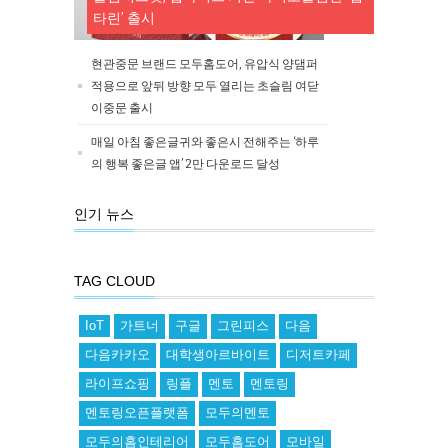
타린’ 출시
현관중문 브랜드 모두홈도어, 유압식 양댐퍼
적용으로 앞뒤 방향 모두 열리는 초슬림 여닫
이중문 출시
매일 아침 좋은글귀와 좋은시 전해주는 ‘하루
의 행복 좋은글 앱’ 2만 다운로드 달성
인기 뉴스
TAG CLOUD
IoT
가트너
구글
그린피스
다음
다음카카오
대학생아르바이트
디저트카페
라이프쇼핑
링플
멘토
멘토링
멘토링오픈플랫폼
모두의멘토
모두의홈인테리어
모두홈도어
모바일