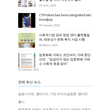
29 June, 2024
CTP token has been integrated into
ivendpay
09 January, 2024
사회적기업 공유 창업 센터 플랫폼알
파, 세운상가 문화 복지 사업 시행
09 March, 2018
암호화폐 거래소 코인피아, 거래 중단
선언… “입금되지 않는 암호화폐 거래
소 사회적 효용 없어”
31 January, 2018
전체 최신 뉴스
슬림시크릿, 펩타이드 기반 바이오슬림환 ‘펩타린’
출시
현관중문 브랜드 모두홈도어, 유압식 양댐퍼 적용으