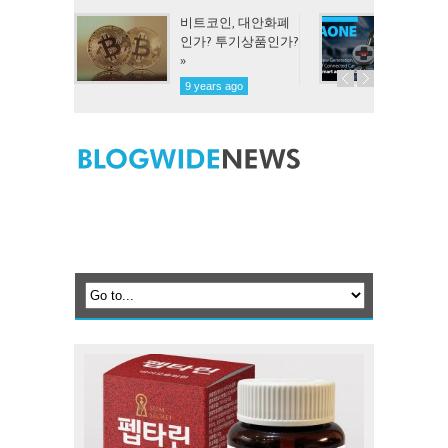
비트코인, 대안화폐
ADAS 탑재해 스마
인가? 투기상품인가?
트카 기능 사용할 수
있는 한양정보 »
9 years ago
10 years ago