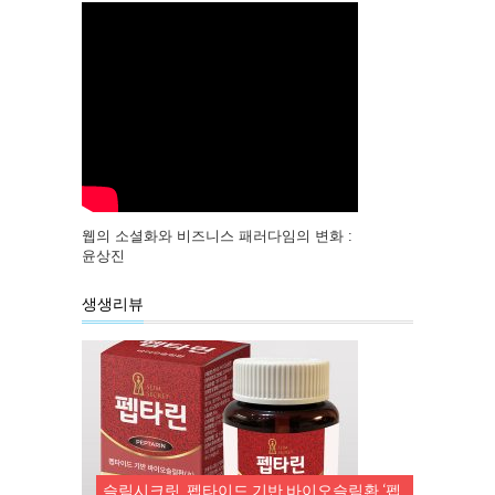
웹의 소셜화와 비즈니스 패러다임의 변화 :
윤상진
생생리뷰
슬림시크릿, 펩타이드 기반 바이오슬림환 ‘펩