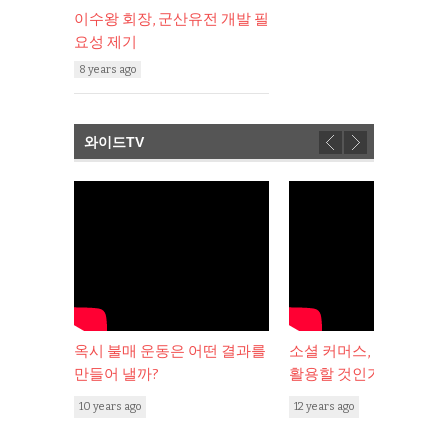
이수왕 회장, 군산유전 개발 필
요성 제기
8 years ago
와이드TV
동은 어떤 결과를
소셜 커머스, 무엇이고 어떻게
웹의 소셜화와 
활용할 것인가?
다임의 변화
12 years ago
12 years ago